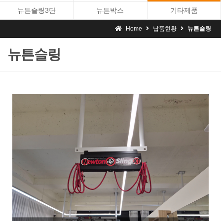
뉴튼슬링3단
뉴튼박스
기타제품
Home
납품현황
뉴튼슬링
뉴튼슬링