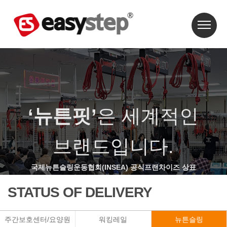
‘뉴튼핏’
은 세계적인
브랜드입니다.
국제뉴튼슬링운동협회(INSEA) 공식프랜차이즈 상표
STATUS OF DELIVERY
주간보호센터/요양원
워킹레일
뉴튼슬링