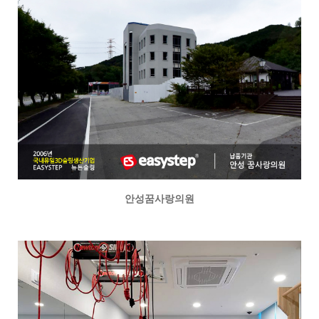
안성꿈사랑의원