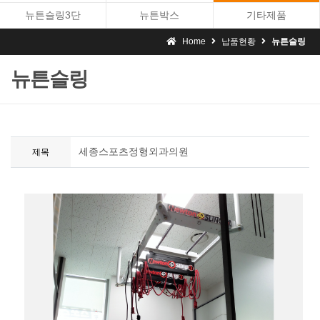
뉴튼슬링3단
뉴튼박스
기타제품
Home
납품현황
뉴튼슬링
뉴튼슬링
세종스포츠정형외과의원
제목