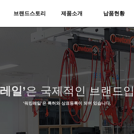
브랜드스토리
제품소개
납품현황
브랜드소개
1 워킹레일
주간보호&요양원
브랜드특징
2 워킹슬링
워킹레일
연혁
3 실버슬링
뉴튼슬링
산업재산권
4 뉴튼슬링
뉴튼슬링3단
레일’
은 국제적인 브랜드입
오시는길
5 뉴튼박스
뉴튼박스
6 기타제품
기타제품
‘워킹레일’은 특허와 상표등록이 되어 있습니다.