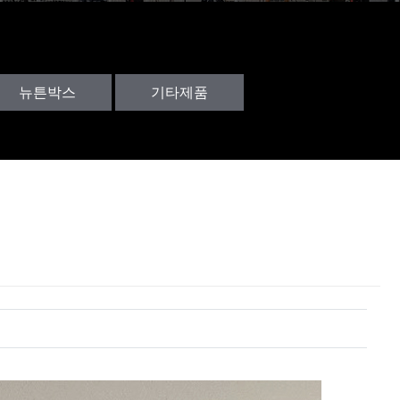
뉴튼박스
기타제품