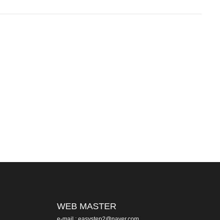
WEB MASTER
e-mail : easystep2@naver.com