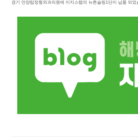
경기 안양탑정형외과의원에 이지스텝의 뉴튼슬링1단이 납품 되었