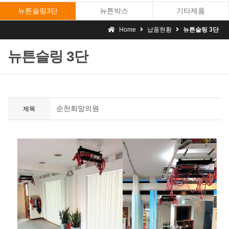
뉴튼슬링3단
뉴튼박스
기타제품
Home
납품현황
뉴튼슬링 3단
뉴튼슬링 3단
순천희망의원
제목