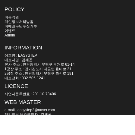
POLICY
이용약관
개인정보처리방침
이메일무단수집거부
이벤트
Admin
INFORMATION
상호명 : EASYSTEP
대표자명 : 김세곤
본사 주소 : 인천광역시 부평구 부개로 61-14
1공장 주소 : 경기김포시 대곶면 율마로 21
2공장 주소 : 인천광역시 부평구 충선로 191
대표전화 : 032-505-1241
LICENCE
사업자등록번호 : 201-10-73406
WEB MASTER
e-mail : easystep2@naver.com
개인정보 보호책임자 : 김세곤
모든 컨텐츠의 무단복제 및 재판매를 금지합니다.
Copyright(c) 2006~ by EASYSTEP All Rights Reserved.