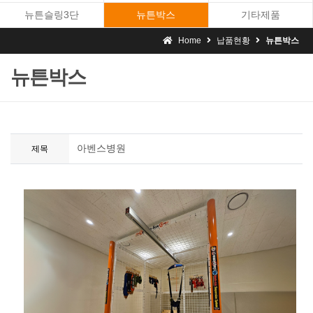
뉴튼슬링3단
뉴튼박스
기타제품
Home
납품현황
뉴튼박스
뉴튼박스
아벤스병원
제목