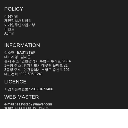
POLICY
이용약관
개인정보처리방침
이메일무단수집거부
이벤트
Admin
INFORMATION
상호명 : EASYSTEP
대표자명 : 김세곤
본사 주소 : 인천광역시 부평구 부개로 61-14
1공장 주소 : 경기김포시 대곶면 율마로 21
2공장 주소 : 인천광역시 부평구 충선로 191
대표전화 : 032-505-1241
LICENCE
사업자등록번호 : 201-10-73406
WEB MASTER
e-mail : easystep2@naver.com
개인정보 보호책임자 : 김세곤
모든 컨텐츠의 무단복제 및 재판매를 금지합니다.
Copyright(c) 2006~ by EASYSTEP All Rights Reserved.