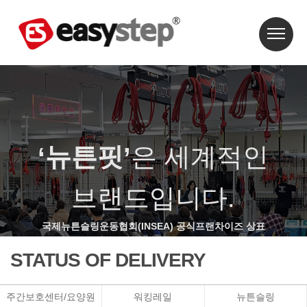
‘뉴튼핏’
은 세계적인
브랜드입니다.
국제뉴튼슬링운동협회(INSEA) 공식프랜차이즈 상표
STATUS OF DELIVERY
주간보호센터/요양원
워킹레일
뉴튼슬링