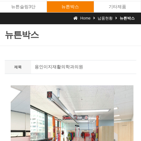
뉴튼슬링3단
뉴튼박스
기타제품
Home
납품현황
뉴튼박스
뉴튼박스
용인이지재활의학과의원
제목