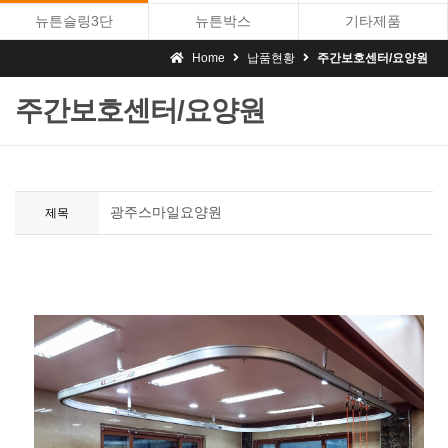
뉴튼슬링3단
뉴튼박스
기타제품
Home
납품현황
주간보호센터/요양원
주간보호센터/요양원
광주스마일요양원
제목