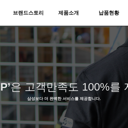
브랜드스토리
제품소개
납품현황
브랜드소개
1 워킹레일
주간보호&요양원
브랜드특징
2 워킹슬링
워킹레일
연혁
3 실버슬링
뉴튼슬링
산업재산권
4 뉴튼슬링
뉴튼슬링3단
P’
은 고객만족도 100%를
오시는길
5 뉴튼박스
뉴튼박스
6 기타제품
기타제품
삼성보다 더 완벽한 서비스를 제공합니다.